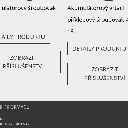
ulátorový šroubovák
Akumulátorový vrtací
příklepový šroubovák 
18
TAILY PRODUKTU
DETAILY PRODUKTU
ZOBRAZIT
PŘÍSLUŠENSTVÍ
ZOBRAZIT
PŘÍSLUŠENSTVÍ
Í INFORMACE
sum
ení o ochraně dat