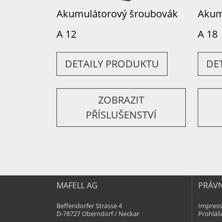
Akumulátorový šroubovák
Akum
A 12
A 18
DETAILY PRODUKTU
DE
ZOBRAZIT
PŘÍSLUŠENSTVÍ
MAFELL AG
PRÁVN
Beffendorfer Strasse 4
Impres
D-78727 Oberndorf / Neckar
Prohláš